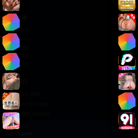
轻松喜剧
服务支持
客服中心
帮助中心
使用指南
版权声明
关于我们
联系我们
400-888-8888
support@TTsp008
在线客服 7×24小时
商务合作✈️
TTsp008