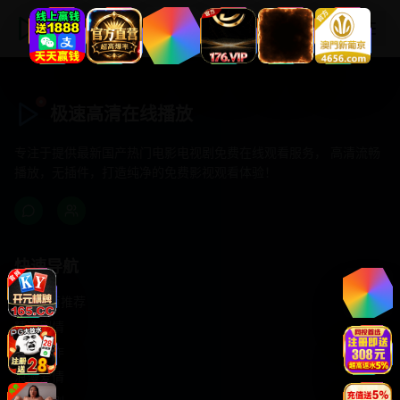
极速高清在线播放
极速高清在线播放
专注于提供最新国产热门电影电视剧免费在线观看服务， 高清流畅
播放，无插件，打造纯净的免费影视观看体验！
快速导航
首页推荐
精选剧情
热门动作
浪漫爱情